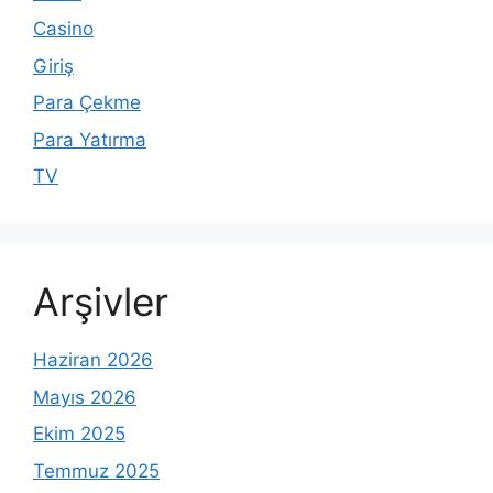
Casino
Giriş
Para Çekme
Para Yatırma
TV
Arşivler
Haziran 2026
Mayıs 2026
Ekim 2025
Temmuz 2025