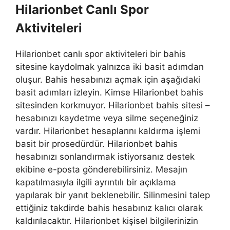
Hilarionbet Canlı Spor
Aktiviteleri
Hilarionbet canlı spor aktiviteleri bir bahis
sitesine kaydolmak yalnızca iki basit adımdan
oluşur. Bahis hesabınızı açmak için aşağıdaki
basit adımları izleyin. Kimse Hilarionbet bahis
sitesinden korkmuyor. Hilarionbet bahis sitesi –
hesabınızı kaydetme veya silme seçeneğiniz
vardır. Hilarionbet hesaplarını kaldırma işlemi
basit bir prosedürdür. Hilarionbet bahis
hesabınızı sonlandırmak istiyorsanız destek
ekibine e-posta gönderebilirsiniz. Mesajın
kapatılmasıyla ilgili ayrıntılı bir açıklama
yapılarak bir yanıt beklenebilir. Silinmesini talep
ettiğiniz takdirde bahis hesabınız kalıcı olarak
kaldırılacaktır. Hilarionbet kişisel bilgilerinizin