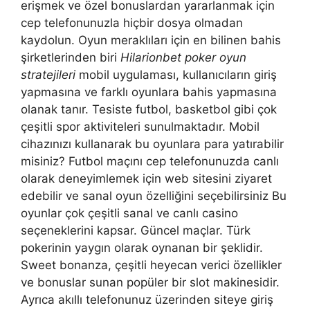
erişmek ve özel bonuslardan yararlanmak için
cep telefonunuzla hiçbir dosya olmadan
kaydolun. Oyun meraklıları için en bilinen bahis
şirketlerinden biri
Hilarionbet poker oyun
stratejileri
mobil uygulaması, kullanıcıların giriş
yapmasına ve farklı oyunlara bahis yapmasına
olanak tanır. Tesiste futbol, ​​basketbol gibi çok
çeşitli spor aktiviteleri sunulmaktadır. Mobil
cihazınızı kullanarak bu oyunlara para yatırabilir
misiniz? Futbol maçını cep telefonunuzda canlı
olarak deneyimlemek için web sitesini ziyaret
edebilir ve sanal oyun özelliğini seçebilirsiniz Bu
oyunlar çok çeşitli sanal ve canlı casino
seçeneklerini kapsar. Güncel maçlar. Türk
pokerinin yaygın olarak oynanan bir şeklidir.
Sweet bonanza, çeşitli heyecan verici özellikler
ve bonuslar sunan popüler bir slot makinesidir.
Ayrıca akıllı telefonunuz üzerinden siteye giriş