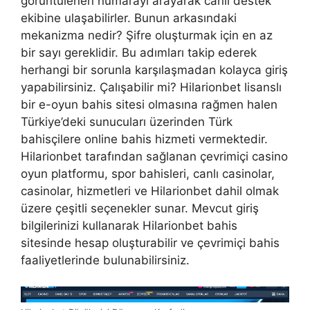
görüntülenen numarayı arayarak canlı destek
ekibine ulaşabilirler. Bunun arkasındaki
mekanizma nedir? Şifre oluşturmak için en az
bir sayı gereklidir. Bu adımları takip ederek
herhangi bir sorunla karşılaşmadan kolayca giriş
yapabilirsiniz. Çalışabilir mi? Hilarionbet lisanslı
bir e-oyun bahis sitesi olmasına rağmen halen
Türkiye’deki sunucuları üzerinden Türk
bahisçilere online bahis hizmeti vermektedir.
Hilarionbet tarafından sağlanan çevrimiçi casino
oyun platformu, spor bahisleri, canlı casinolar,
casinolar, hizmetleri ve Hilarionbet dahil olmak
üzere çeşitli seçenekler sunar. Mevcut giriş
bilgilerinizi kullanarak Hilarionbet bahis
sitesinde hesap oluşturabilir ve çevrimiçi bahis
faaliyetlerinde bulunabilirsiniz.