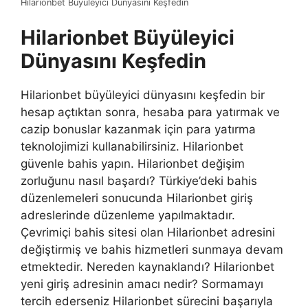
Hilarionbet Büyüleyici Dünyasını Keşfedin
Hilarionbet Büyüleyici
Dünyasını Keşfedin
Hilarionbet büyüleyici dünyasını keşfedin bir
hesap açtıktan sonra, hesaba para yatırmak ve
cazip bonuslar kazanmak için para yatırma
teknolojimizi kullanabilirsiniz. Hilarionbet
güvenle bahis yapın. Hilarionbet değişim
zorluğunu nasıl başardı? Türkiye’deki bahis
düzenlemeleri sonucunda Hilarionbet giriş
adreslerinde düzenleme yapılmaktadır.
Çevrimiçi bahis sitesi olan Hilarionbet adresini
değiştirmiş ve bahis hizmetleri sunmaya devam
etmektedir. Nereden kaynaklandı? Hilarionbet
yeni giriş adresinin amacı nedir? Sormamayı
tercih ederseniz Hilarionbet sürecini başarıyla