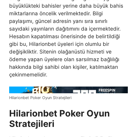
büyüklükteki bahisler yerine daha büyük bahis
miktarlarına öncelik verilmektedir. Bilgi
paylaşımı, güncel adresin yanı sıra sınırlı
sayıdaki yayınların dağıtımını da içermektedir.
Hesabın kapatılması önerisinde de belirtildiği
gibi bu, Hilarionbet üyeleri için olumlu bir
değişikliktir. Sitenin olağanüstü hizmeti ve
ödeme yapan üyelere olan sarsılmaz bağlılığı
hakkında bilgi sahibi olan kişiler, katılmaktan
çekinmemelidir.
Hilarionbet Poker Oyun Stratejileri
Hilarionbet Poker Oyun
Stratejileri