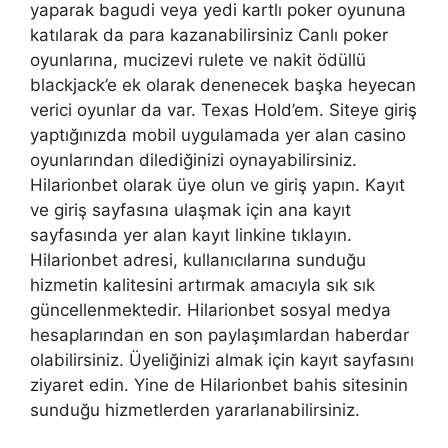
yaparak bagudi veya yedi kartlı poker oyununa
katılarak da para kazanabilirsiniz Canlı poker
oyunlarına, mucizevi rulete ve nakit ödüllü
blackjack’e ek olarak denenecek başka heyecan
verici oyunlar da var. Texas Hold’em. Siteye giriş
yaptığınızda mobil uygulamada yer alan casino
oyunlarından dilediğinizi oynayabilirsiniz.
Hilarionbet olarak üye olun ve giriş yapın. Kayıt
ve giriş sayfasına ulaşmak için ana kayıt
sayfasında yer alan kayıt linkine tıklayın.
Hilarionbet adresi, kullanıcılarına sunduğu
hizmetin kalitesini artırmak amacıyla sık sık
güncellenmektedir. Hilarionbet sosyal medya
hesaplarından en son paylaşımlardan haberdar
olabilirsiniz. Üyeliğinizi almak için kayıt sayfasını
ziyaret edin. Yine de Hilarionbet bahis sitesinin
sunduğu hizmetlerden yararlanabilirsiniz.