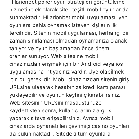
Hilarionbet poker oyun stratejileri görüntüleme
hizmetine ek olarak site, çeşitli mobil oyunlar da
sunmaktadır. Hilarionbet mobil uygulaması, yeni
oyunlara bahis oynamak isteyen kişilerin ilk
tercihidir. Sitenin mobil uygulaması, herhangi bir
zaman sınırlaması olmadan oynamanıza olanak
tanıyor ve oyun başlamadan önce önemli
oranlar sunuyor. Web sitesine mobil
cihazınızdan erişmek için bir Android veya ios
uygulamasına ihtiyacınız vardır. Üye olabilmek
için bu gereklidir. Mobil cihazınızdan sitenin giriş
URL’sine ulaşarak hesabınıza kredi kartı parası
yükleyebilir ve oyunun keyfini çıkarabilirsiniz.
Web sitesinin URL’sini masaüstünüze
kaydettikten sonra, kullanıcı adınızla giriş
yaparak siteye erişebilirsiniz. Ayrıca mobil
cihazlarda oynanabilen çevrimiçi casino oyunları
da bulunmaktadır. Sitedeki tüm oyunlara