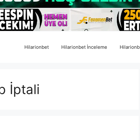
Hilarionbet
Hilarionbet İnceleme
Hilarionb
 İptali