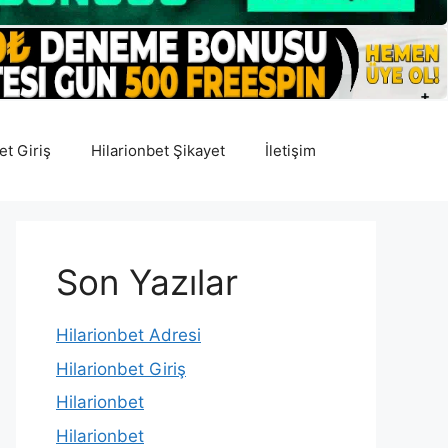
et Giriş
Hilarionbet Şikayet
İletişim
Son Yazılar
Hilarionbet Adresi
Hilarionbet Giriş
Hilarionbet
Hilarionbet