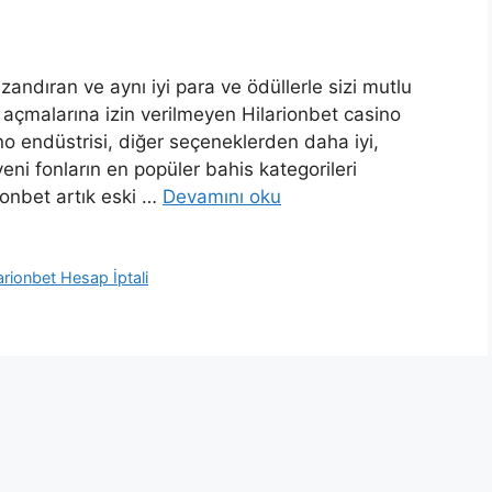
andıran ve aynı iyi para ve ödüllerle sizi mutlu
 açmalarına izin verilmeyen Hilarionbet casino
no endüstrisi, diğer seçeneklerden daha iyi,
eni fonların en popüler bahis kategorileri
ionbet artık eski …
Devamını oku
arionbet Hesap İptali