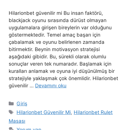
Hilarionbet güvenilir mi Bu insan faktörü,
blackjack oyunu sırasında dürüst olmayan
uygulamalara girişen bireylerin var olduğunu
göstermektedir. Temel amaç başarı için
çabalamak ve oyunu belirlenen zamanda
bitirmektir. Beynin motivasyon stratejisi
aşağıdaki gibidir. Bu, sürekli olarak olumlu
sonuçlar veren tek numaradır. Başlamak için
kuralları anlamak ve oyuna iyi düşünülmüş bir
stratejiyle yaklaşmak çok önemlidir. Hilarionbet
güvenilir …
Devamını oku
Kategoriler
Giriş
Etiketler
Hilarionbet Güvenilir Mi
,
Hilarionbet Rulet
Masası
Yorum yap