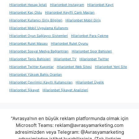
Hilarionbet Hesap İptali
Hilarionbet Instagram
Hilarionbet Kayıt
Hilarionbet Kaç Oldu
Hilarionbet Keyifli Canlı Maçları
Hilarionbet Kullanıcı Giriş Bilgileri
Hilarionbet Mobil Giriş
Hilarionbet Mobil Uygulama Kullanımı
Hilarionbet Oyun Sağlayıcı Sistemleri
Hilarionbet Para Çekme
Hilarionbet Rulet Masası
Hilarionbet Rulet Oyunu
Hilarionbet Sosyal Medya Bağlantıları
Hilarionbet Spor Bahisleri
Hilarionbet Tenis Bahisleri
Hilarionbet TV
Hilarionbet Twitter
Hilarionbet Twitter Kuponlar
Hilarionbet Web Sitesi
Hilarionbet Yeni Site
Hilarionbet Yüksek Bahis Oranları
Hilarionbet Çevrimiçi Kayıtlı Kullanıcıları
Hilarionbet Üyelik
Hilarionbet Şikayet
Hilarionbet Şikayet Analizleri
"Avrasya'nın en büyük reklam platformunda olmak için
Microsoft Teams:
reklam@avrasyamarketing.com
adresimizden veya Telegram: @Avrasyamarketing
adresimizden irtibat kurabilirsiniz. (Tek iletişim