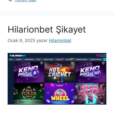
Hilarionbet Şikayet
Ocak 9, 2025
yazar
Hilarionbet