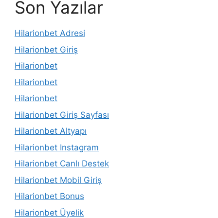
Son Yazılar
Hilarionbet Adresi
Hilarionbet Giriş
Hilarionbet
Hilarionbet
Hilarionbet
Hilarionbet Giriş Sayfası
Hilarionbet Altyapı
Hilarionbet Instagram
Hilarionbet Canlı Destek
Hilarionbet Mobil Giriş
Hilarionbet Bonus
Hilarionbet Üyelik