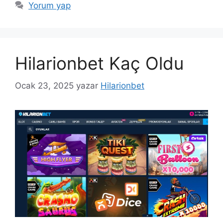
Yorum yap
Hilarionbet Kaç Oldu
Ocak 23, 2025
yazar
Hilarionbet