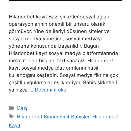
Hilarionbet kayıt Bazı şirketler sosyal ağları
operasyonlarının önemli bir unsuru olarak
görmüyor. Yine de ileriyi düşünen siteler ve
sosyal medya yönetimi, sosyal medyayı
yönetme konusunda başarılıdır. Bugün
Hilarionbet kayıt sosyal medya platformlarında
mevcut olan bilgileri tartışacağız. Hilarionbet
kayıt sosyal medya platformlarını nasıl
kullandığını keşfedin. Sosyal medya fikrine çok
çeşitli uygulamalar eşlik ediyor. Bahis şirketleri
yalnızca …
Devamını oku
Kategoriler
Giriş
Etiketler
Hilarionbet Birinci Sınıf Bahisler
,
Hilarionbet
Kayıt