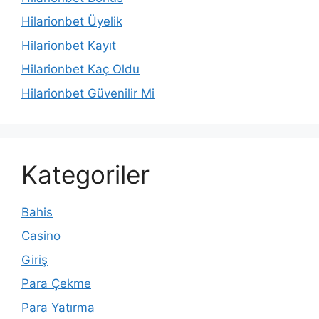
Hilarionbet Üyelik
Hilarionbet Kayıt
Hilarionbet Kaç Oldu
Hilarionbet Güvenilir Mi
Kategoriler
Bahis
Casino
Giriş
Para Çekme
Para Yatırma