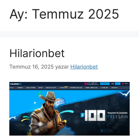
Ay:
Temmuz 2025
Hilarionbet
Temmuz 16, 2025
yazar
Hilarionbet