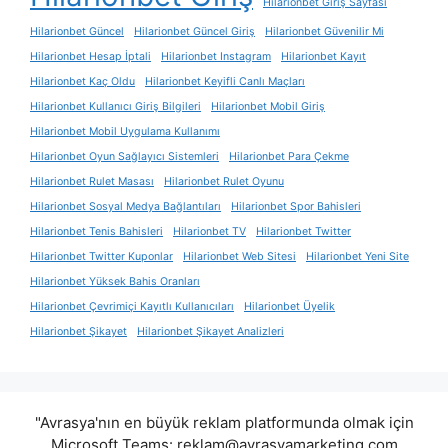
Hilarionbet Giriş Sayfası
Hilarionbet Güncel
Hilarionbet Güncel Giriş
Hilarionbet Güvenilir Mi
Hilarionbet Hesap İptali
Hilarionbet Instagram
Hilarionbet Kayıt
Hilarionbet Kaç Oldu
Hilarionbet Keyifli Canlı Maçları
Hilarionbet Kullanıcı Giriş Bilgileri
Hilarionbet Mobil Giriş
Hilarionbet Mobil Uygulama Kullanımı
Hilarionbet Oyun Sağlayıcı Sistemleri
Hilarionbet Para Çekme
Hilarionbet Rulet Masası
Hilarionbet Rulet Oyunu
Hilarionbet Sosyal Medya Bağlantıları
Hilarionbet Spor Bahisleri
Hilarionbet Tenis Bahisleri
Hilarionbet TV
Hilarionbet Twitter
Hilarionbet Twitter Kuponlar
Hilarionbet Web Sitesi
Hilarionbet Yeni Site
Hilarionbet Yüksek Bahis Oranları
Hilarionbet Çevrimiçi Kayıtlı Kullanıcıları
Hilarionbet Üyelik
Hilarionbet Şikayet
Hilarionbet Şikayet Analizleri
"Avrasya'nın en büyük reklam platformunda olmak için
Microsoft Teams:
reklam@avrasyamarketing.com