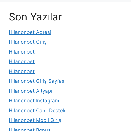
Son Yazılar
Hilarionbet Adresi
Hilarionbet Giriş
Hilarionbet
Hilarionbet
Hilarionbet
Hilarionbet Giriş Sayfası
Hilarionbet Altyapı
Hilarionbet Instagram
Hilarionbet Canlı Destek
Hilarionbet Mobil Giriş
Hilarionbet Bonus