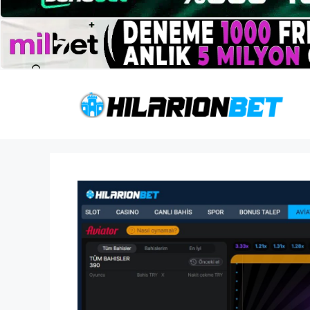
İçeriğe
atla