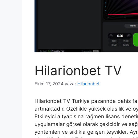
Hilarionbet TV
Ekim 17, 2024
yazar
Hilarionbet
Hilarionbet TV Türkiye pazarında bahis faa
artmaktadır. Özellikle yüksek olasılık ve oy
Etkileyici altyapısına rağmen lisans deneti
uygulamalar görsel olarak çekicidir ve sa
yöntemleri ve sıklıkla gelişen teşvikler. Ay