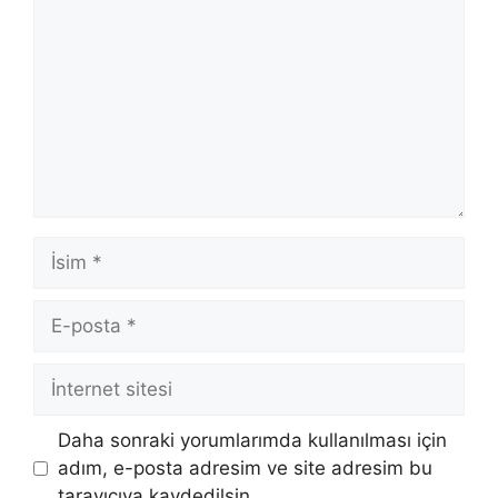
İsim
E-
posta
İnternet
sitesi
Daha sonraki yorumlarımda kullanılması için
adım, e-posta adresim ve site adresim bu
tarayıcıya kaydedilsin.