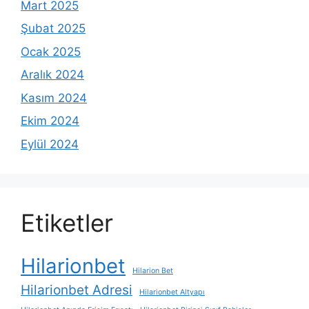
Mart 2025
Şubat 2025
Ocak 2025
Aralık 2024
Kasım 2024
Ekim 2024
Eylül 2024
Etiketler
Hilarionbet
Hilarion Bet
Hilarionbet Adresi
Hilarionbet Altyapı