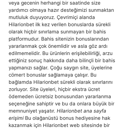
veya gecenin herhangi bir saatinde size
yardımcı olmaya hazır desteğimizi sunmaktan
mutluluk duyuyoruz. Çevrimiçi alanda
Hilarionbet ilk kez verilen bonuslarda sürekli
olarak hiçbir sınırlama sunmayan bir bahis
platformudur. Bahis sitenizin bonuslarından
yararlanmak çok önemlidir ve asla göz ardı
edilmemelidir. Bu ürünlerin erişilebilirliği, arzu
ettiğiniz sonuç hakkında daha bilinçli bir bahis
yapmanızı sağlar. Çoğu saygın site, üyelerine
cömert bonuslar sağlamaya çalışır. Bu
bağlamda Hilarionbet sürekli olarak sınırlarını
zorluyor. Site üyeleri, hiçbir ekstra ücret
ödemeden ücretsiz bonusundan yararlanma
seçeneğine sahiptir ve bu da onlara büyük bir
memnuniyet yaşatır.
Hilarionbet ana sayfa
erişimi
Bu olağanüstü bonus hediyesine hak
kazanmak için Hilarionbet web sitesinde bir