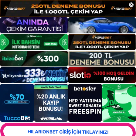
×
HILARIONBET GİRİŞ İÇİN TIKLAYINIZ!