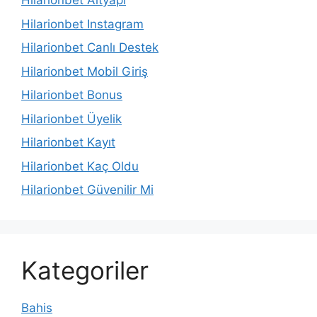
Hilarionbet Altyapı
Hilarionbet Instagram
Hilarionbet Canlı Destek
Hilarionbet Mobil Giriş
Hilarionbet Bonus
Hilarionbet Üyelik
Hilarionbet Kayıt
Hilarionbet Kaç Oldu
Hilarionbet Güvenilir Mi
Kategoriler
Bahis